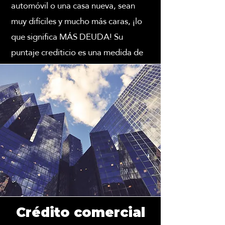
automóvil o una casa nueva, sean
muy difíciles y mucho más caras, ¡lo
que significa MÁS DEUDA! Su
puntaje crediticio es una medida de
su salud financiera y solvencia
crediticia en general. Debido a que
su crédito es una pieza clave de su
identidad financiera, es crucial no
solo tener un buen crédito, sino un
crédito EXCELENTE. Deje que
Credit Queen y su equipo le brinden
el conocimiento y la orientación que
necesita para alcanzar sus metas
financieras.
Crédito comercial