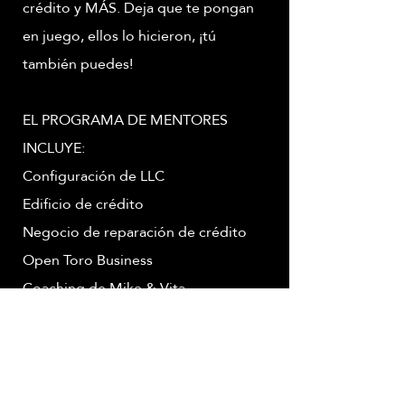
crédito y MÁS. Deja que te pongan
en juego, ellos lo hicieron, ¡tú
también puedes!
EL PROGRAMA DE MENTORES
INCLUYE:
Configuración de LLC
Edificio de crédito
Negocio de reparación de crédito
Open Toro Business
Coaching de Mike & Vita
Juego de Air BnB
Las conexiones CORRECTAS
Request a Free Consultation